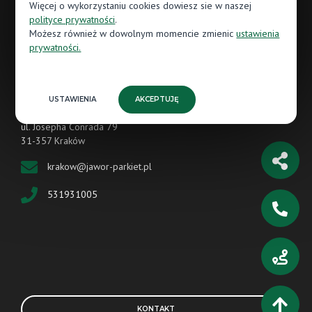
Więcej o wykorzystaniu cookies dowiesz sie w naszej
ul. Zakopiańska 56/4
polityce prywatności
.
30-435 Kraków
Możesz również w dowolnym momencie zmienic
ustawienia
krakow@parkiet-expert.pl
prywatności.
690981442
USTAWIENIA
AKCEPTUJĘ
Salon nr 2 Jawor-Parkiet Kraków
ul. Josepha Conrada 79
31-357 Kraków
krakow@jawor-parkiet.pl
531931005
KONTAKT