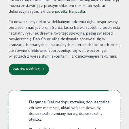
można zestawić ją z prostym układem desek lub wybrać
dekoracyjny rytm, jaki daje
jodełka francuska
.
To nowoczesny dekor w delikatnym odcieniu dębu, inspirowany
porankiem nad jeziorem Garda. Jasna barwa subtelnie podkreśla
naturalny rysunek drewna, tworząc spokojną, pełną świeżości
powierzchnię. Dąb Color Alba doskonale sprawdzi się w
aranżacjach opartych na naturalnych materiałach i kolorach ziemi,
ale równie efektownie zaprezentuje się w nowoczesnych
wnętrzach z wyrazistymi akcentami i zróżnicowanymi fakturami.
ZAMÓW PRÓBKĘ
Elegance
: Biel niedopuszczalna, dopuszczalne
zdrowe małe sęki, układ włókien dowolny,
dopuszczalne zmiany barwy, dopuszczalny
błyszcz