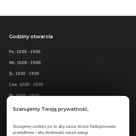
Godziny otwarcia
Pn.: 10:00 - 19:00
Wt.: 10:00 - 19:00
Śr.: 10:00 - 19:00
Czw.: 10:00 - 19:00
Pt.: 10:00 - 19:00
Sb.: 10:00 - 14:00
Szanujemy Twoją prywatność,
Stosujemy cookies po to aby nasza strona funkcjonowała
Salon nr 1 Jawor-Parkiet Kraków
prawidłowo i aby doskonalić nasze usługi.