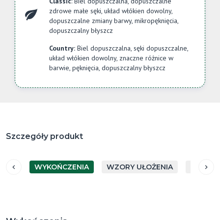
Classic
: Biel dopuszczalna, dopuszczalne
zdrowe małe sęki, układ włókien dowolny,
dopuszczalne zmiany barwy, mikropęknięcia,
dopuszczalny błyszcz
Country:
Biel dopuszczalna, sęki dopuszczalne,
układ włókien dowolny, znaczne różnice w
barwie, pęknięcia, dopuszczalny błyszcz
Szczegóły produkt
WYKOŃCZENIA
WZORY UŁOŻENIA
GATUN