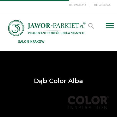
Tel.: 690981442
Tel.: 531931005
SALON KRAKÓW
Dąb Color Alba