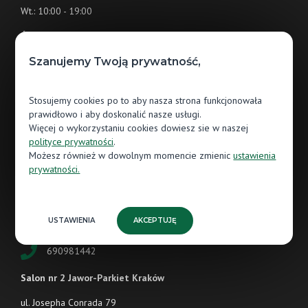
Wt.: 10:00 - 19:00
Śr.: 10:00 - 19:00
Czw.: 10:00 - 19:00
Szanujemy Twoją prywatność,
Pt.: 10:00 - 19:00
Stosujemy cookies po to aby nasza strona funkcjonowała
Sb.: 10:00 - 14:00
prawidłowo i aby doskonalić nasze usługi.
Więcej o wykorzystaniu cookies dowiesz sie w naszej
polityce prywatności
.
Możesz również w dowolnym momencie zmienic
ustawienia
Salon nr 1 Jawor-Parkiet Kraków
prywatności.
ul. Zakopiańska 56/4
30-435 Kraków
USTAWIENIA
AKCEPTUJĘ
krakow@parkiet-expert.pl
690981442
Salon nr 2 Jawor-Parkiet Kraków
ul. Josepha Conrada 79