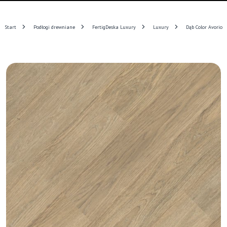
Start
Podłogi drewniane
FertigDeska Luxury
Luxury
Dąb Color Avorio