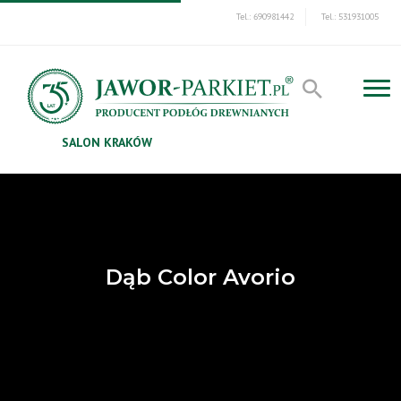
Tel.: 690981442
Tel.: 531931005
SALON KRAKÓW
Dąb Color Avorio