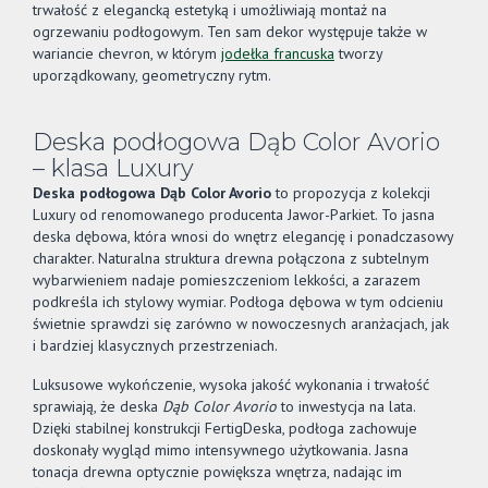
trwałość z elegancką estetyką i umożliwiają montaż na
ogrzewaniu podłogowym. Ten sam dekor występuje także w
wariancie chevron, w którym
jodełka francuska
tworzy
uporządkowany, geometryczny rytm.
Deska podłogowa Dąb Color Avorio
– klasa Luxury
Deska podłogowa Dąb Color Avorio
to propozycja z kolekcji
Luxury od renomowanego producenta Jawor-Parkiet. To jasna
deska dębowa, która wnosi do wnętrz elegancję i ponadczasowy
charakter. Naturalna struktura drewna połączona z subtelnym
wybarwieniem nadaje pomieszczeniom lekkości, a zarazem
podkreśla ich stylowy wymiar. Podłoga dębowa w tym odcieniu
świetnie sprawdzi się zarówno w nowoczesnych aranżacjach, jak
i bardziej klasycznych przestrzeniach.
Luksusowe wykończenie, wysoka jakość wykonania i trwałość
sprawiają, że deska
Dąb Color Avorio
to inwestycja na lata.
Dzięki stabilnej konstrukcji FertigDeska, podłoga zachowuje
doskonały wygląd mimo intensywnego użytkowania. Jasna
tonacja drewna optycznie powiększa wnętrza, nadając im