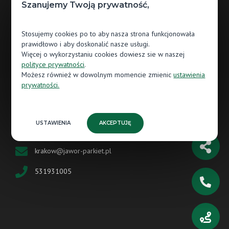
Szanujemy Twoją prywatność,
Salon nr 1 Jawor-Parkiet Kraków
ul. Zakopiańska 56/4
Stosujemy cookies po to aby nasza strona funkcjonowała
30-435 Kraków
prawidłowo i aby doskonalić nasze usługi.
Więcej o wykorzystaniu cookies dowiesz sie w naszej
krakow@parkiet-expert.pl
polityce prywatności
.
Możesz również w dowolnym momencie zmienic
ustawienia
690981442
prywatności.
Salon nr 2 Jawor-Parkiet Kraków
ul. Josepha Conrada 79
USTAWIENIA
AKCEPTUJĘ
31-357 Kraków
krakow@jawor-parkiet.pl
531931005