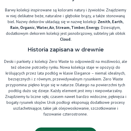
Barwy kolekcji inspirowane są kolorami natury i żywiołów. Znajdziemy
w niej delikatne beże, naturalne i głębokie brązy, a także stonowaną
biel. Nazwy dekorów układają się w nazwę kolekcji:
Zenith, Earth,
Rain, Organic, Water, Air, Stream, Timber, Energy
. Dziesiątym,
dodatkowym dekorem kolekcji jest jasnobrązowy, subtelny jak obłok
Cloud.
Historia zapisana w drewnie
Deski i parkiety z kolekcji Zero Waste to odpowiedź na możliwości, ale
też obecne potrzeby rynku. Nowa kolekcja staje w opozycji do
królujących przez lata podłóg w klasie Elegance – niemal idealnych,
bezsęcznych i z równym, przewidywalnym rysunkiem. Zero Waste
przypomina: piękno kryje się w naturze. Dlatego na powierzchni tych
podłóg dużo się dzieje. Każdy element jest inny i niepowtarzalny.
Znajdziemy tu liczne sęki, czasem nawet bardzo widoczne, pęknięcia i
bogaty rysunek słojów. Urok podłogi eksponują dodatkowe procesy
uszlachetniające, takie jak olejowoskowanie, szczotkowanie i
fazowanie czterostronne.