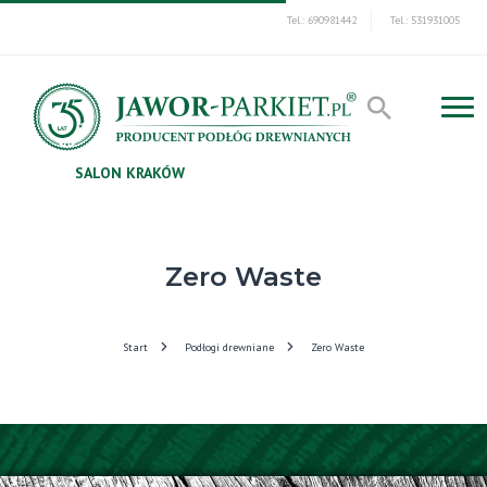
Tel.: 690981442
Tel.: 531931005
SALON KRAKÓW
Zero Waste
Start
Podłogi drewniane
Zero Waste