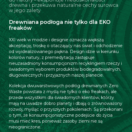
drewna i przekuwa naturalne cechy surowca
w jego zalety.
Drewniana podłoga nie tylko dla EKO
freaków
XXI wiek w modzie i designie oznacza większą
akceptację, troskę o otaczający nas świat i odchodzenie
od wyidealizowanego piękna. Design idzie w kierunku
kolorów natury, z premedytacją zastępuje
nieuzasadniony konsumpcjonizm recyklingiem rzeczy i
świadomym wyborem produktów biodegradowalnych,
długowiecznych i przyjaznych naszej planecie.
Kolekcja dwuwarstwowych podłóg drewnianych Zero
Waste powstała z myślą nie tylko o eko freakach, ale
przede wszystkim dla świadomych klientów, którzy
mają na uwadze dobro planety i dbają o zrównoważony
rozwój, myśląc o przyszłych pokoleniach. Są przekonani
o tym, że konsumpcjonistyczne podejście do życia
musi mieć kres, ponieważ zasoby ziemi nie są
nieograniczone.